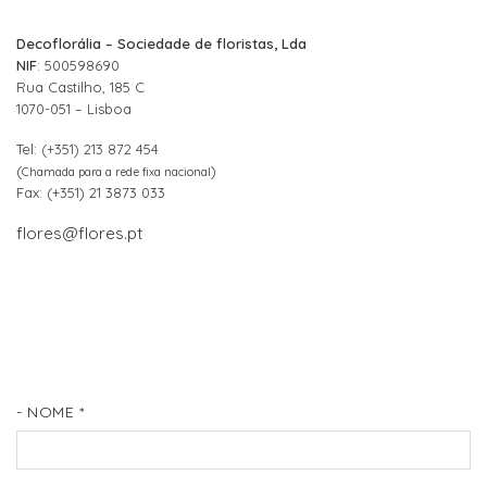
Decoflorália – Sociedade de floristas, Lda
NIF
: 500598690
Rua Castilho, 185 C
1070-051 – Lisboa
Tel:
(+351) 213 872 454
(
)
Chamada para a rede fixa nacional
Fax: (+351) 21 3873 033
flores@flores.pt
- NOME
*