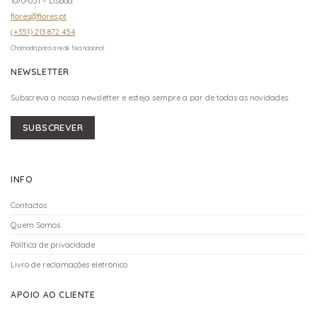
1070-051 – Lisboa
flores@flores.pt
(+351) 213 872 454
Chamada para a rede fixa nacional
NEWSLETTER
Subscreva a nossa newsletter e esteja sempre a par de todas as novidades.
SUBSCREVER
INFO
Contactos
Quem Somos
Política de privacidade
Livro de reclamações eletrónico
APOIO AO CLIENTE