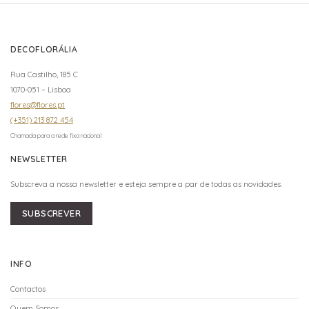
DECOFLORÁLIA
Rua Castilho, 185 C
1070-051 – Lisboa
flores@flores.pt
(+351) 213 872 454
Chamada para a rede fixa nacional
NEWSLETTER
Subscreva a nossa newsletter e esteja sempre a par de todas as novidades.
SUBSCREVER
INFO
Contactos
Quem Somos