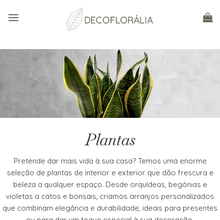
Skip
to
content
Plantas
Pretende dar mais vida à sua casa? Temos uma enorme
seleção de plantas de interior e exterior que dão frescura e
beleza a qualquer espaço. Desde orquídeas, begónias e
violetas a catos e bonsais, criamos arranjos personalizados
que combinam elegância e durabilidade, ideais para presentes
ou para dar um toque especial à sua decoração.