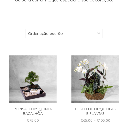
BONSAI COM QUINTA
CESTO DE ORQUÍDEAS
BACALHÔA
E PLANTAS
Price
€
75.00
€
65.00
–
€
105.00
range:
This
€65.00