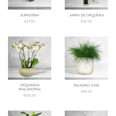
chosen
chosen
on
on
the
EUPHORBIA
JARRA DE ORQUÍDEA
the
product
product
€
27.00
€
50.00
page
page
ORQUIDEAS
PALADINO VASE
PHALANOPSIA
€
45.00
€
100.00