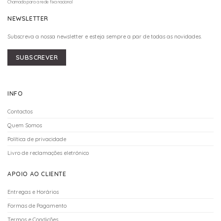
Chamada para a rede fixa nacional
NEWSLETTER
Subscreva a nossa newsletter e esteja sempre a par de todas as novidades.
SUBSCREVER
INFO
Contactos
Quem Somos
Política de privacidade
Livro de reclamações eletrónico
APOIO AO CLIENTE
Entregas e Horários
Formas de Pagamento
Termos e Condições