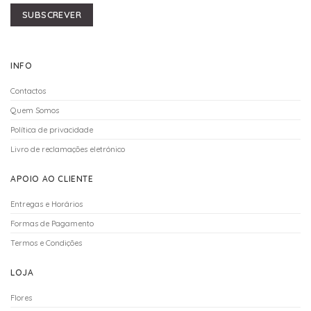
SUBSCREVER
INFO
Contactos
Quem Somos
Política de privacidade
Livro de reclamações eletrónico
APOIO AO CLIENTE
Entregas e Horários
Formas de Pagamento
Termos e Condições
LOJA
Flores