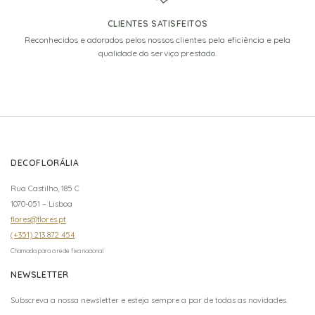
CLIENTES SATISFEITOS
Reconhecidos e adorados pelos nossos clientes pela eficiência e pela
qualidade do serviço prestado.
DECOFLORÁLIA
Rua Castilho, 185 C
1070-051 – Lisboa
flores@flores.pt
(+351) 213 872 454
Chamada para a rede fixa nacional
NEWSLETTER
Subscreva a nossa newsletter e esteja sempre a par de todas as novidades.