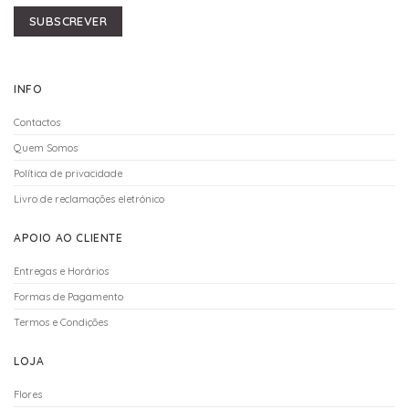
SUBSCREVER
INFO
Contactos
Quem Somos
Política de privacidade
Livro de reclamações eletrónico
APOIO AO CLIENTE
Entregas e Horários
Formas de Pagamento
Termos e Condições
LOJA
Flores