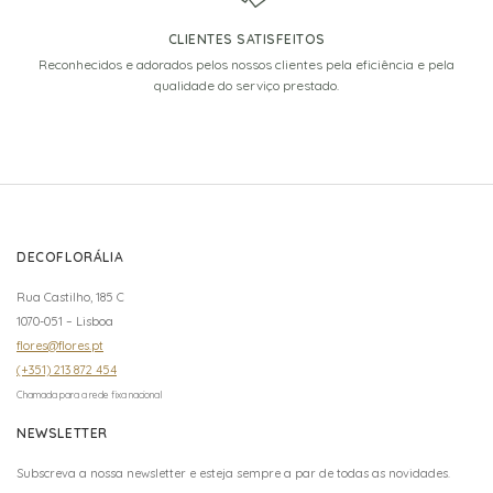
CLIENTES SATISFEITOS
Reconhecidos e adorados pelos nossos clientes pela eficiência e pela
qualidade do serviço prestado.
DECOFLORÁLIA
Rua Castilho, 185 C
1070-051 – Lisboa
flores@flores.pt
(+351) 213 872 454
Chamada para a rede fixa nacional
NEWSLETTER
Subscreva a nossa newsletter e esteja sempre a par de todas as novidades.