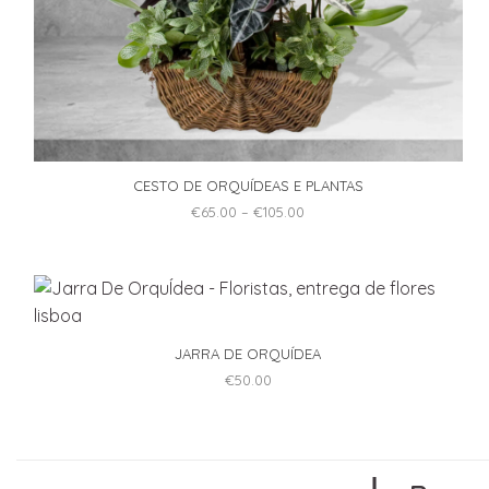
CESTO DE ORQUÍDEAS E PLANTAS
Price
€
65.00
–
€
105.00
range:
This
€65.00
through
product
€105.00
has
multiple
variants.
JARRA DE ORQUÍDEA
The
€
50.00
options
may
be
chosen
on