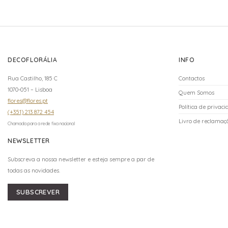
DECOFLORÁLIA
INFO
Rua Castilho, 185 C
Contactos
1070-051 – Lisboa
Quem Somos
flores@flores.pt
Política de privac
(+351) 213 872 454
Livro de reclamaçõ
Chamada para a rede fixa nacional
NEWSLETTER
Subscreva a nossa newsletter e esteja sempre a par de
todas as novidades.
SUBSCREVER