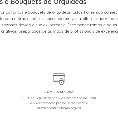
 e Bouquets de Orquídeas
the
product
ários ramos e bouquets de orquídeas. Estas flores são conheci
page
to com outras espécies, causando um visual diferenciador. Ta
 sozinhas devido à sua exuberância. Encomende ramos e bouquet
e criativos, preparados pelas mãos de profissionais de excelênc
COMPRA SEGURA
100% de Segurança nas suas compras online. Toda
a sua informação pessoal é codificada e
armazenada de forma segura