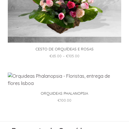
CESTO DE ORQUÍDEAS E ROSAS
Price
€
65.00
–
€
105.00
range:
This
€65.00
through
product
€105.00
has
multiple
variants.
ORQUIDEAS PHALANOPSIA
The
€
100.00
options
may
be
chosen
on