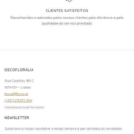
CLIENTES SATISFEITOS
Reconhecidos e adorados pelos nossos clientes pela eficiência e pela
qualidade do serviço prestado.
DECOFLORÁLIA
Rua Castilho, 185 C
1070-051 – Lisboa
flores@flores.pt
(+351) 213 872 454
Chamada para a rede fixa nacional
NEWSLETTER
Subscreva a nossa newsletter e esteja sempre a par de todas as novidades.