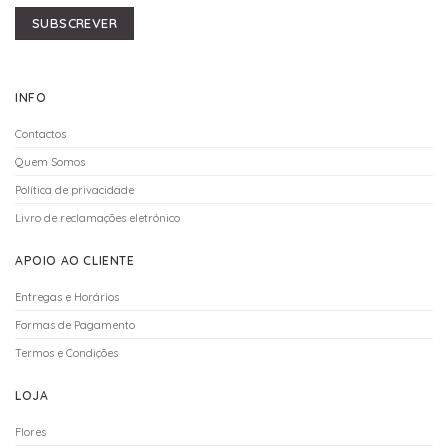
SUBSCREVER
INFO
Contactos
Quem Somos
Política de privacidade
Livro de reclamações eletrónico
APOIO AO CLIENTE
Entregas e Horários
Formas de Pagamento
Termos e Condições
LOJA
Flores