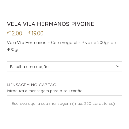
VELA VILA HERMANOS PIVOINE
Price
12.00
–
19.00
€
€
range:
Vela Vila Hermanos – Cera vegetal – Pivoine 200gr ou
€12.00
400gr
through
€19.00
MENSAGEM NO CARTÃO
Introduza a mensagem para o seu cartão.