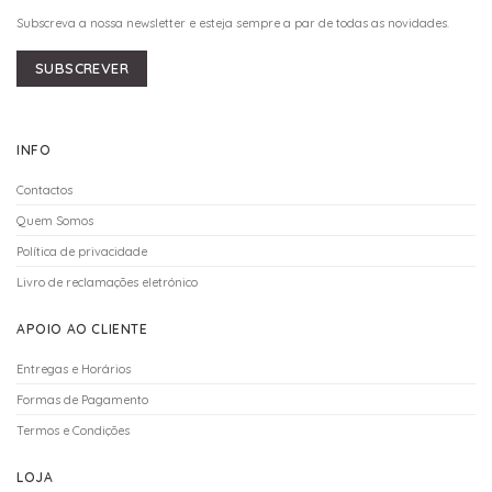
Subscreva a nossa newsletter e esteja sempre a par de todas as novidades.
SUBSCREVER
INFO
Contactos
Quem Somos
Política de privacidade
Livro de reclamações eletrónico
APOIO AO CLIENTE
Entregas e Horários
Formas de Pagamento
Termos e Condições
LOJA