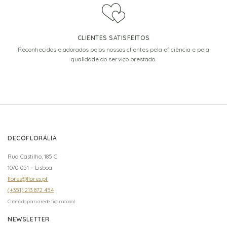
CLIENTES SATISFEITOS
Reconhecidos e adorados pelos nossos clientes pela eficiência e pela
qualidade do serviço prestado.
DECOFLORÁLIA
Rua Castilho, 185 C
1070-051 – Lisboa
flores@flores.pt
(+351) 213 872 454
Chamada para a rede fixa nacional
NEWSLETTER