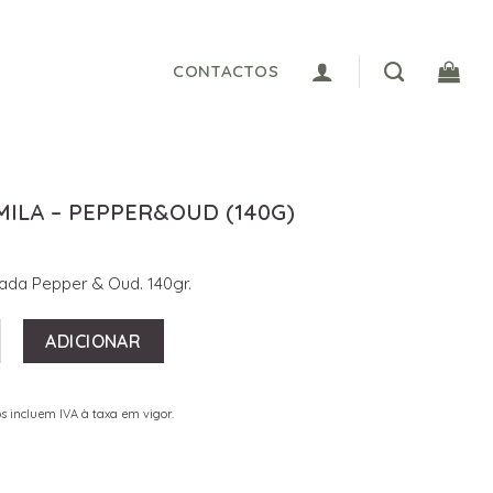
CONTACTOS
MILA – PEPPER&OUD (140G)
ada Pepper & Oud. 140gr.
 DE VELA CAMILA - PEPPER&OUD (140G)
ADICIONAR
s incluem IVA à taxa em vigor.