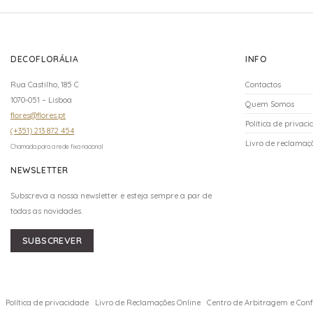
DECOFLORÁLIA
INFO
Rua Castilho, 185 C
Contactos
1070-051 – Lisboa
Quem Somos
flores@flores.pt
Política de privac
(+351) 213 872 454
Livro de reclamaçõ
Chamada para a rede fixa nacional
NEWSLETTER
Subscreva a nossa newsletter e esteja sempre a par de
todas as novidades.
SUBSCREVER
Política de privacidade
Livro de Reclamações Online
Centro de Arbitragem e Confl