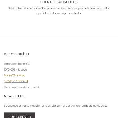
CLIENTES SATISFEITOS
Reconhecidos e adorados pelos nossos clientes pela eficiência e pela
qualidade do serviço prestado.
DECOFLORÁLIA
Rua Castilho, 185 C
1070-051 – Lisboa
flores@flores.pt
(+351) 213 872 454
Chamada para a rede fixa nacional
NEWSLETTER
Subscreva a nossa newsletter e esteja sempre a par de todas as novidades.
SUBSCREVER