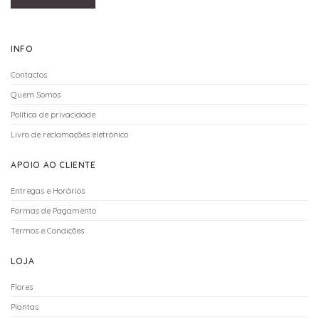
INFO
Contactos
Quem Somos
Política de privacidade
Livro de reclamações eletrónico
APOIO AO CLIENTE
Entregas e Horários
Formas de Pagamento
Termos e Condições
LOJA
Flores
Plantas