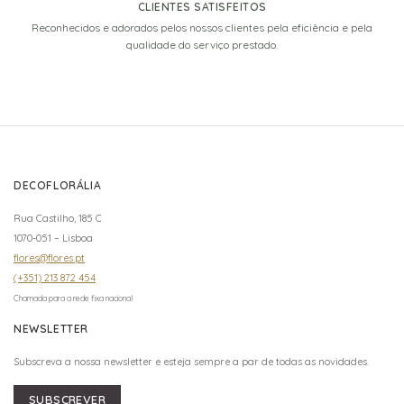
CLIENTES SATISFEITOS
Reconhecidos e adorados pelos nossos clientes pela eficiência e pela
qualidade do serviço prestado.
DECOFLORÁLIA
Rua Castilho, 185 C
1070-051 – Lisboa
flores@flores.pt
(+351) 213 872 454
Chamada para a rede fixa nacional
NEWSLETTER
Subscreva a nossa newsletter e esteja sempre a par de todas as novidades.
SUBSCREVER