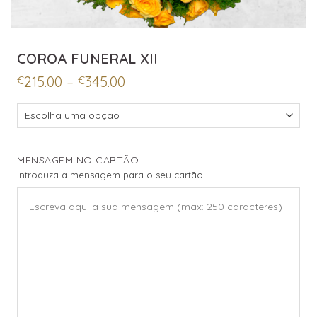
COROA FUNERAL XII
Price
215.00
–
345.00
€
€
range:
€215.00
through
€345.00
MENSAGEM NO CARTÃO
Introduza a mensagem para o seu cartão.