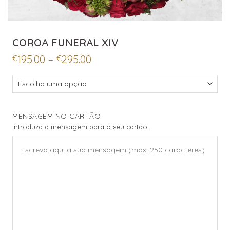
COROA FUNERAL XIV
Price
195.00
–
295.00
€
€
range:
€195.00
through
€295.00
MENSAGEM NO CARTÃO
Introduza a mensagem para o seu cartão.