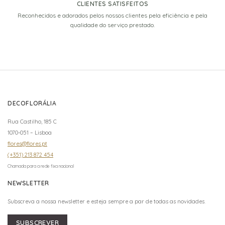
CLIENTES SATISFEITOS
Reconhecidos e adorados pelos nossos clientes pela eficiência e pela
qualidade do serviço prestado.
DECOFLORÁLIA
Rua Castilho, 185 C
1070-051 – Lisboa
flores@flores.pt
(+351) 213 872 454
Chamada para a rede fixa nacional
NEWSLETTER
Subscreva a nossa newsletter e esteja sempre a par de todas as novidades.
SUBSCREVER