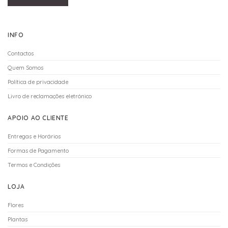
INFO
Contactos
Quem Somos
Política de privacidade
Livro de reclamações eletrónico
APOIO AO CLIENTE
Entregas e Horários
Formas de Pagamento
Termos e Condições
LOJA
Flores
Plantas