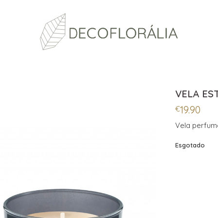
VELA ES
19.90
€
Vela perfuma
Esgotado