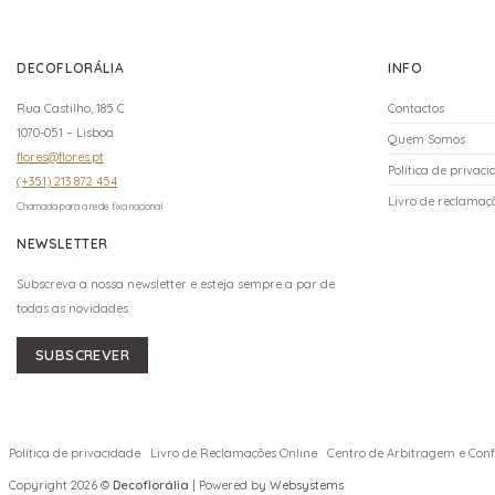
DECOFLORÁLIA
INFO
Rua Castilho, 185 C
Contactos
1070-051 – Lisboa
Quem Somos
flores@flores.pt
Política de privac
(+351) 213 872 454
Livro de reclamaçõ
Chamada para a rede fixa nacional
NEWSLETTER
Subscreva a nossa newsletter e esteja sempre a par de
todas as novidades.
SUBSCREVER
Política de privacidade
Livro de Reclamações Online
Centro de Arbitragem e Confl
Copyright 2026 ©
Decoflorália
| Powered by
Websystems