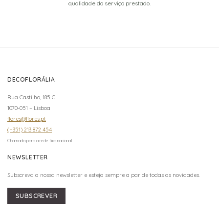
qualidade do serviço prestado.
DECOFLORÁLIA
Rua Castilho, 185 C
1070-051 – Lisboa
flores@flores.pt
(+351) 213 872 454
Chamada para a rede fixa nacional
NEWSLETTER
Subscreva a nossa newsletter e esteja sempre a par de todas as novidades.
SUBSCREVER