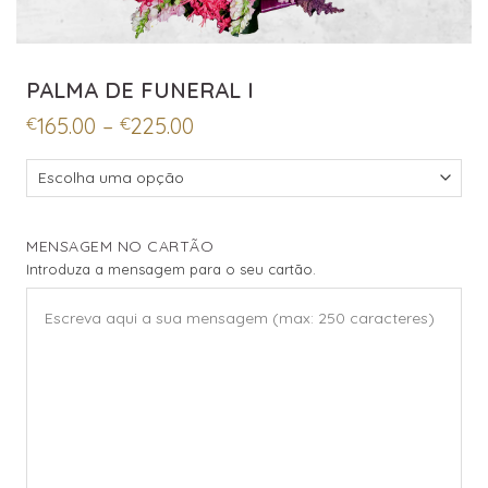
PALMA DE FUNERAL I
Price
165.00
–
225.00
€
€
range:
€165.00
through
€225.00
MENSAGEM NO CARTÃO
Introduza a mensagem para o seu cartão.