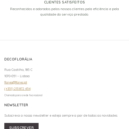
CLIENTES SATISFEITOS
Reconhecidos e adorados pelos nossos clientes pela eficiência e pela
qualidade do serviço prestado.
DECOFLORÁLIA
Rua Castilho, 185 C
1070-051 – Lisboa
flores@flores.pt
(+351) 213 872 454
Chamada para a rede fixa nacional
NEWSLETTER
Subscreva a nossa newsletter e esteja sempre a par de todas as novidades.
SUBSCREVER