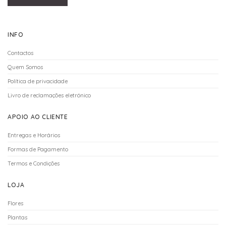
INFO
Contactos
Quem Somos
Política de privacidade
Livro de reclamações eletrónico
APOIO AO CLIENTE
Entregas e Horários
Formas de Pagamento
Termos e Condições
LOJA
Flores
Plantas