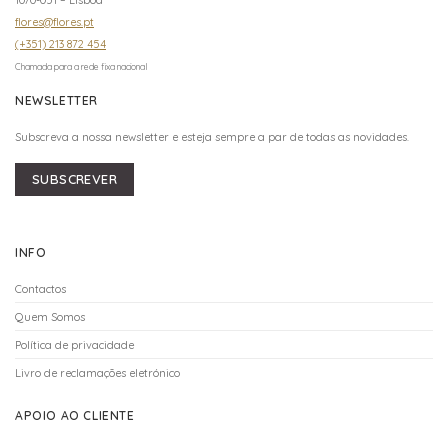
flores@flores.pt
(+351) 213 872 454
Chamada para a rede fixa nacional
NEWSLETTER
Subscreva a nossa newsletter e esteja sempre a par de todas as novidades.
SUBSCREVER
INFO
Contactos
Quem Somos
Política de privacidade
Livro de reclamações eletrónico
APOIO AO CLIENTE