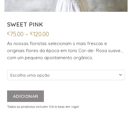
SWEET PINK
Price
75.00
–
120.00
€
€
range:
As nossas floristas selecionam s mais frescas e
€75.00
originais flores da época em tons Cor-de- Rosa suave ,
through
€120.00
com um pequeno apontamento orgânico.
ADICIONAR
Todos os produtos incluem IVA à taxa em vigor.