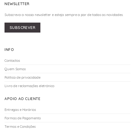
NEWSLETTER
Subscreva a nossa newsletter e esteja sempre a par de todas as novidades.
SUBSCREVER
INFO
Contactos
Quem Somos
Política de privacidade
Livro de reclamações eletrónico
APOIO AO CLIENTE
Entregas e Horários
Formas de Pagamento
Termos e Condições