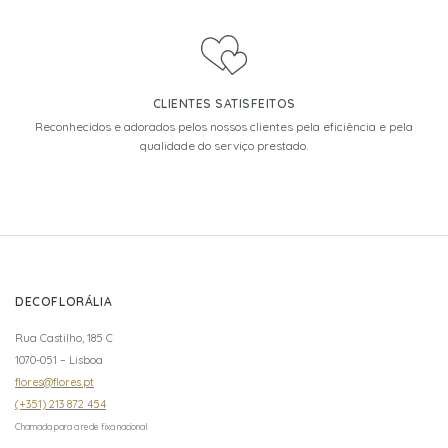
CLIENTES SATISFEITOS
Reconhecidos e adorados pelos nossos clientes pela eficiência e pela
qualidade do serviço prestado.
DECOFLORÁLIA
Rua Castilho, 185 C
1070-051 – Lisboa
flores@flores.pt
(+351) 213 872 454
Chamada para a rede fixa nacional