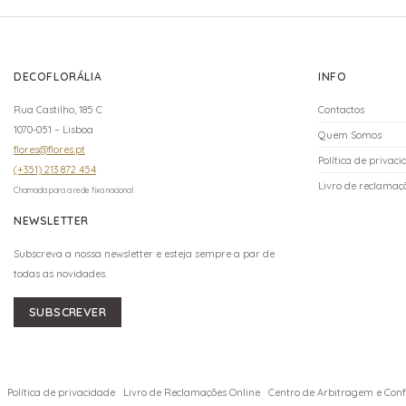
DECOFLORÁLIA
INFO
Rua Castilho, 185 C
Contactos
1070-051 – Lisboa
Quem Somos
flores@flores.pt
Política de privac
(+351) 213 872 454
Livro de reclamaçõ
Chamada para a rede fixa nacional
NEWSLETTER
Subscreva a nossa newsletter e esteja sempre a par de
todas as novidades.
SUBSCREVER
Política de privacidade
Livro de Reclamações Online
Centro de Arbitragem e Confl