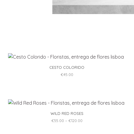
CESTO COLORIDO
€
45.00
WILD RED ROSES
Price
€
55.00
–
€
120.00
range:
This
€55.00
through
product