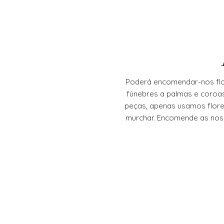
Poderá encomendar-nos flor
fúnebres a palmas e coroas
peças, apenas usamos flor
murchar. Encomende as noss