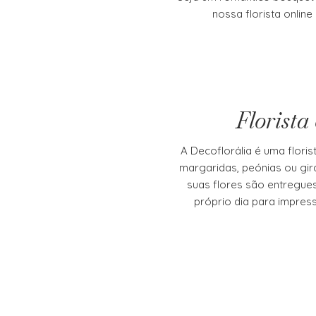
nossa florista onlin
Florista
A Decoflorália é uma flor
margaridas, peónias ou gir
suas flores são entregue
próprio dia para impres