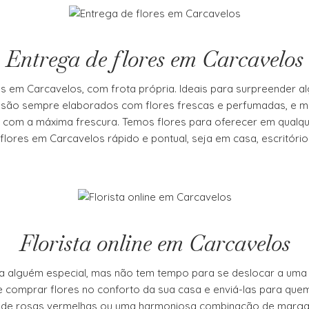
page
may
be
chosen
Entrega de flores em Carcavelos
on
the
s em Carcavelos, com frota própria. Ideais para surpreender al
product
s são sempre elaborados com flores frescas e perfumadas, e m
page
 com a máxima frescura. Temos flores para oferecer em qualqu
flores em Carcavelos rápido e pontual, seja em casa, escritório 
Florista online em Carcavelos
a alguém especial, mas não tem tempo para se deslocar a uma f
 comprar flores no conforto da sua casa e enviá-las para quem 
 de rosas vermelhas ou uma harmoniosa combinação de margari