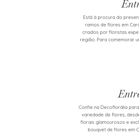
Entr
Está à procura do presen
ramos de flores em Carc
criados por floristas ex
região. Para comemorar u
Entr
Confie na Decoflorália par
variedade de flores, desd
florais glamourosos e exc
bouquet de flores em C