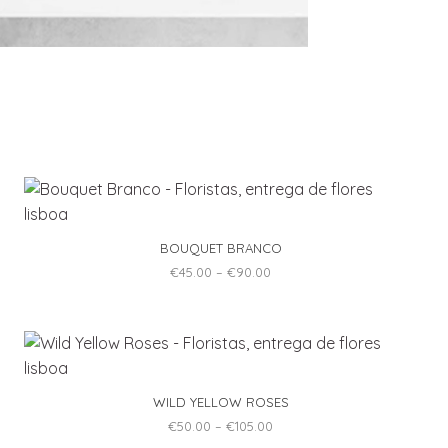
BOUQUET BRANCO
Price
€
45.00
–
€
90.00
range:
This
€45.00
through
product
€90.00
has
multiple
variants.
WILD YELLOW ROSES
The
Price
€
50.00
–
€
105.00
options
range:
This