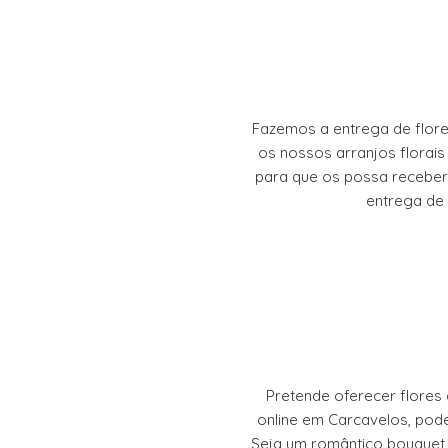
page
be
chosen
on
the
product
Fazemos a entrega de flore
page
os nossos arranjos florai
para que os possa receber
entrega de 
Pretende oferecer flores 
online em Carcavelos, pode
Seja um romântico bouquet