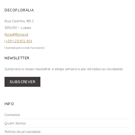
DECOFLORÁLIA
Rua Castilho, 185 C
1070-051 – Lisboa
flores@flores.pt
(+351) 213 872 454
Chamada para a rede fixa nacional
NEWSLETTER
Subscreva a nossa newsletter e esteja sempre a par de todas as novidades.
SUBSCREVER
INFO
Contactos
Quem Somos
Política de privacidade