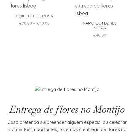
page
The
The
options
options
BOX COR-DE-ROSA
may
may
Price
€
70.00
–
€
110.00
RAMO DE FLORES
be
be
range:
This
SECAS
€70.00
chosen
chosen
product
through
€
40.00
on
on
€110.00
has
the
the
multiple
product
product
variants.
page
page
The
options
may
be
chosen
on
the
product
Entrega de flores no Montijo
page
Caso pretenda surpreender alguém especial ou celebrar
momentos importantes, fazemos a entrega de flores no