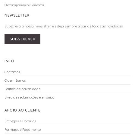
Chamada para a rede fixa nacional
NEWSLETTER
Subscreva a nossa newsletter e esteja sempre a par de todas as novidades.
SUBSCREVER
INFO
Contactos
Quem Somos
Política de privacidade
Livro de reclamações eletrónico
APOIO AO CLIENTE
Entregas e Horários
Formas de Pagamento