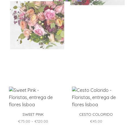
SWEET PINK
CESTO COLORIDO
Price
€
75.00
–
€
120.00
€
45.00
range:
This
€75.00