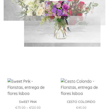
SWEET PINK
CESTO COLORIDO
Price
€
75.00
–
€
120.00
€
45.00