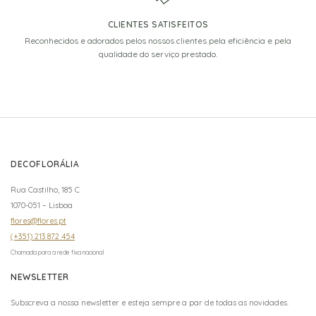
CLIENTES SATISFEITOS
Reconhecidos e adorados pelos nossos clientes pela eficiência e pela
qualidade do serviço prestado.
DECOFLORÁLIA
Rua Castilho, 185 C
1070-051 – Lisboa
flores@flores.pt
(+351) 213 872 454
Chamada para a rede fixa nacional
NEWSLETTER
Subscreva a nossa newsletter e esteja sempre a par de todas as novidades.