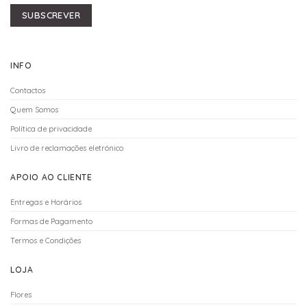
SUBSCREVER
INFO
Contactos
Quem Somos
Política de privacidade
Livro de reclamações eletrónico
APOIO AO CLIENTE
Entregas e Horários
Formas de Pagamento
Termos e Condições
LOJA
Flores