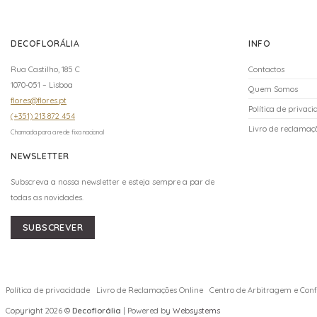
DECOFLORÁLIA
INFO
Rua Castilho, 185 C
Contactos
1070-051 – Lisboa
Quem Somos
flores@flores.pt
Política de privac
(+351) 213 872 454
Livro de reclamaçõ
Chamada para a rede fixa nacional
NEWSLETTER
Subscreva a nossa newsletter e esteja sempre a par de
todas as novidades.
SUBSCREVER
Política de privacidade
Livro de Reclamações Online
Centro de Arbitragem e Confl
Copyright 2026 ©
Decoflorália
| Powered by
Websystems