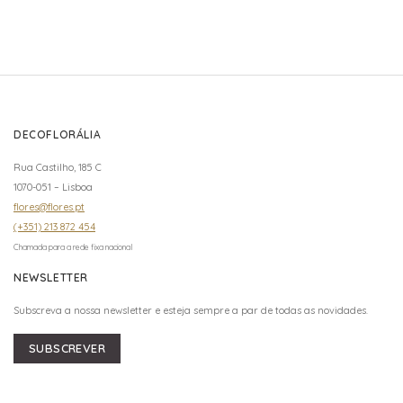
DECOFLORÁLIA
Rua Castilho, 185 C
1070-051 – Lisboa
flores@flores.pt
(+351) 213 872 454
Chamada para a rede fixa nacional
NEWSLETTER
Subscreva a nossa newsletter e esteja sempre a par de todas as novidades.
SUBSCREVER