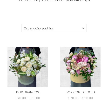
BOX BRANCOS
BOX COR-DE-ROSA
Price
Price
€
70.00
–
€
110.00
€
70.00
–
€
110.00
range:
range:
This
This
€70.00
€70.00
product
product
through
through