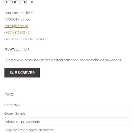
DECOFLORÁLIA
Rua Castilho, 185 C
1070-051 – Lisboa
flores@flores.pt
(+351) 213 872 454
Chamada para a rede fixa nacional
NEWSLETTER
Subscreva a nossa newsletter e esteja sempre a par de todas as novidades.
SUBSCREVER
INFO
Contactos
Quem Somos
Política de privacidade
Livro de reclamações eletrónico