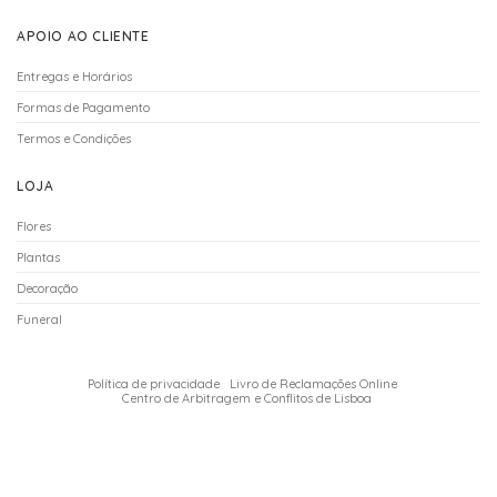
APOIO AO CLIENTE
Entregas e Horários
Formas de Pagamento
Termos e Condições
LOJA
Flores
Plantas
Decoração
Funeral
Política de privacidade
Livro de Reclamações Online
Centro de Arbitragem e Conflitos de Lisboa
Copyright 2026 ©
Decoflorália
| Powered by
Websystems