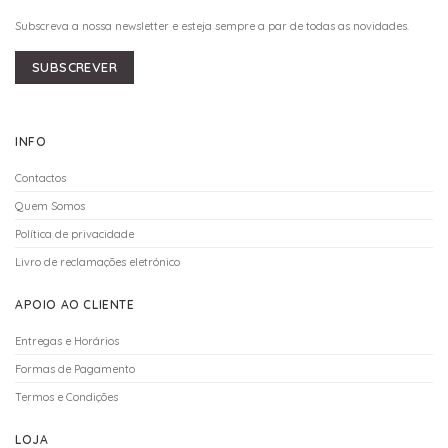
Subscreva a nossa newsletter e esteja sempre a par de todas as novidades.
SUBSCREVER
INFO
Contactos
Quem Somos
Política de privacidade
Livro de reclamações eletrónico
APOIO AO CLIENTE
Entregas e Horários
Formas de Pagamento
Termos e Condições
LOJA