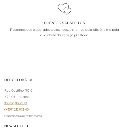
CLIENTES SATISFEITOS
Reconhecidos e adorados pelos nossos clientes pela eficiência e pela
qualidade do serviço prestado.
DECOFLORÁLIA
Rua Castilho, 185 C
1070-051 – Lisboa
flores@flores.pt
(+351) 213 872 454
Chamada para a rede fixa nacional
NEWSLETTER