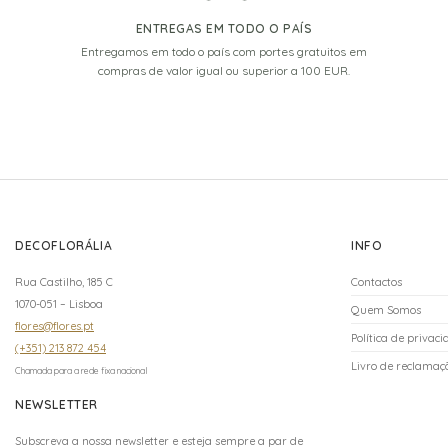
ENTREGAS EM TODO O PAÍS
Entregamos em todo o país com portes gratuitos em
compras de valor igual ou superior a 100 EUR.
DECOFLORÁLIA
INFO
Rua Castilho, 185 C
Contactos
1070-051 – Lisboa
Quem Somos
flores@flores.pt
Política de privac
(+351) 213 872 454
Livro de reclamaçõ
Chamada para a rede fixa nacional
NEWSLETTER
Subscreva a nossa newsletter e esteja sempre a par de