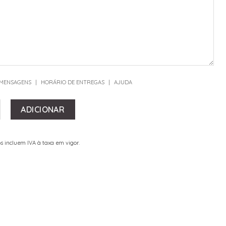
 MENSAGENS
|
HORÁRIO DE ENTREGAS
|
AJUDA
 DE CAIXA BRANCA COM TRÊS ROSAS
ADICIONAR
s incluem IVA à taxa em vigor.