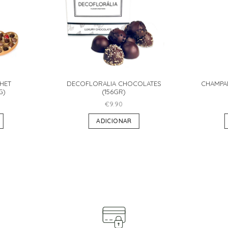
HET
DECOFLORALIA CHOCOLATES
CHAMPA
G)
(156GR)
€
9.90
ADICIONAR