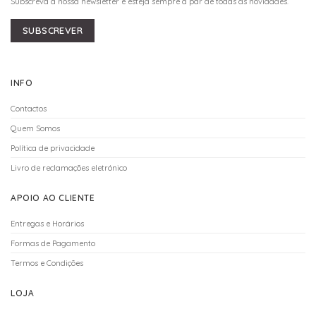
Subscreva a nossa newsletter e esteja sempre a par de todas as novidades.
SUBSCREVER
INFO
Contactos
Quem Somos
Política de privacidade
Livro de reclamações eletrónico
APOIO AO CLIENTE
Entregas e Horários
Formas de Pagamento
Termos e Condições
LOJA