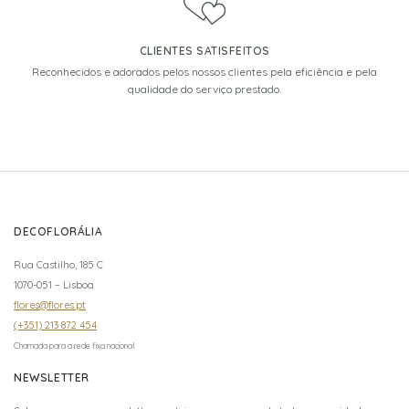
CLIENTES SATISFEITOS
Reconhecidos e adorados pelos nossos clientes pela eficiência e pela
qualidade do serviço prestado.
DECOFLORÁLIA
Rua Castilho, 185 C
1070-051 – Lisboa
flores@flores.pt
(+351) 213 872 454
Chamada para a rede fixa nacional
NEWSLETTER