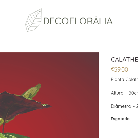
CALATH
59.00
€
Planta Cala
Altura – 80
Diâmetro – 
Esgotado