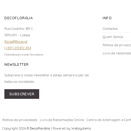
DECOFLORÁLIA
INFO
Rua Castilho, 185 C
Contactos
1070-051 – Lisboa
Quem Somos
flores@flores.pt
Política de privac
(+351) 213 872 454
Livro de reclamaçõ
Chamada para a rede fixa nacional
NEWSLETTER
Subscreva a nossa newsletter e esteja sempre a par de
todas as novidades.
SUBSCREVER
Política de privacidade
Livro de Reclamações Online
Centro de Arbitragem e Confl
Copyright 2026 ©
Decoflorália
| Powered by
Websystems