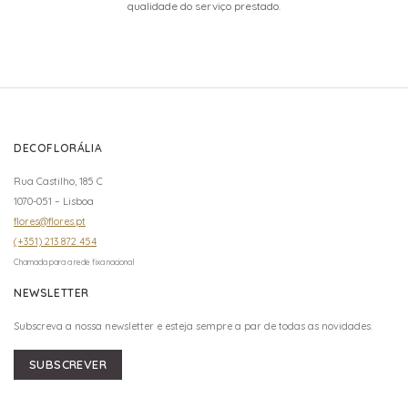
qualidade do serviço prestado.
DECOFLORÁLIA
Rua Castilho, 185 C
1070-051 – Lisboa
flores@flores.pt
(+351) 213 872 454
Chamada para a rede fixa nacional
NEWSLETTER
Subscreva a nossa newsletter e esteja sempre a par de todas as novidades.
SUBSCREVER