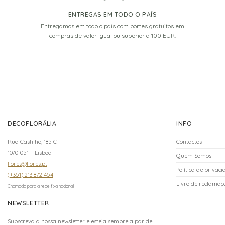
ENTREGAS EM TODO O PAÍS
Entregamos em todo o país com portes gratuitos em
compras de valor igual ou superior a 100 EUR.
DECOFLORÁLIA
INFO
Rua Castilho, 185 C
Contactos
1070-051 – Lisboa
Quem Somos
flores@flores.pt
Política de privac
(+351) 213 872 454
Livro de reclamaçõ
Chamada para a rede fixa nacional
NEWSLETTER
Subscreva a nossa newsletter e esteja sempre a par de