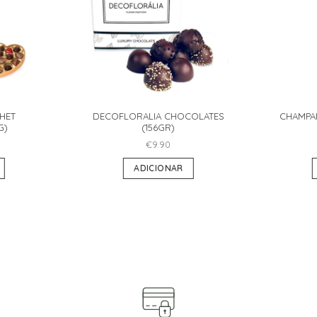
HET
DECOFLORALIA CHOCOLATES
CHAMPA
G)
(156GR)
€
9.90
ADICIONAR