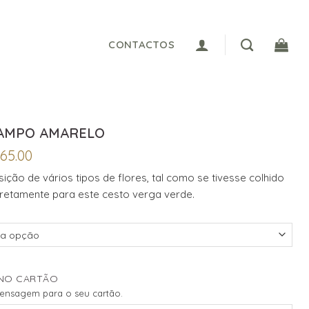
CONTACTOS
CAMPO AMARELO
Price
65.00
range:
ão de vários tipos de flores, tal como se tivesse colhido
€35.00
retamente para este cesto verga verde.
through
€65.00
NO CARTÃO
mensagem para o seu cartão.