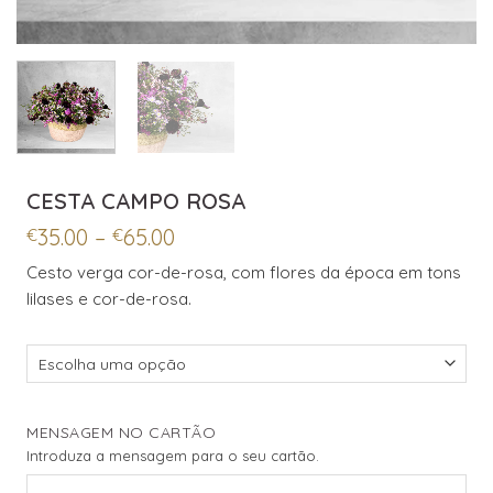
CESTA CAMPO ROSA
Price
35.00
–
65.00
€
€
range:
Cesto verga cor-de-rosa, com flores da época em tons
€35.00
lilases e cor-de-rosa.
through
€65.00
MENSAGEM NO CARTÃO
Introduza a mensagem para o seu cartão.