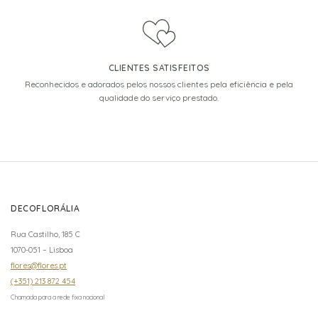
CLIENTES SATISFEITOS
Reconhecidos e adorados pelos nossos clientes pela eficiência e pela
qualidade do serviço prestado.
DECOFLORÁLIA
Rua Castilho, 185 C
1070-051 – Lisboa
flores@flores.pt
(+351) 213 872 454
Chamada para a rede fixa nacional