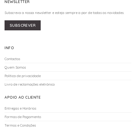
NEWSLETTER
Subscreva a nossa newsletter e esteja sempre a par de todas as novidades.
SUBSCREVER
INFO
Contactos
Quem Somos
Política de privacidade
Livro de reclamações eletrónico
APOIO AO CLIENTE
Entregas e Horários
Formas de Pagamento
Termos e Condições