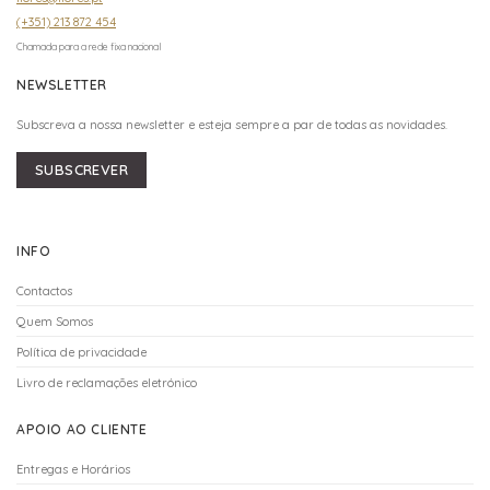
(+351) 213 872 454
Chamada para a rede fixa nacional
NEWSLETTER
Subscreva a nossa newsletter e esteja sempre a par de todas as novidades.
SUBSCREVER
INFO
Contactos
Quem Somos
Política de privacidade
Livro de reclamações eletrónico
APOIO AO CLIENTE
Entregas e Horários