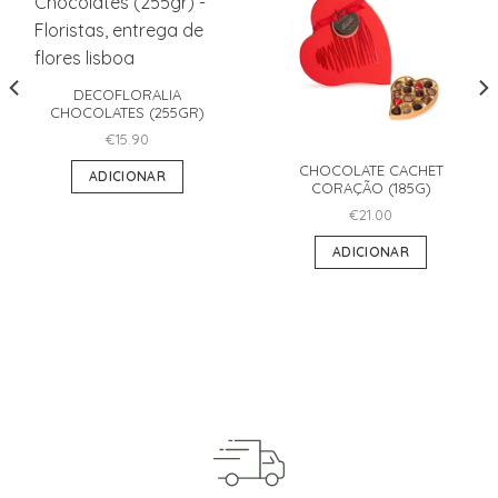
DECOFLORALIA
CHOCOLATES (255GR)
€
15.90
CHOCOLATE CACHET
ADICIONAR
CORAÇÃO (185G)
€
21.00
ADICIONAR