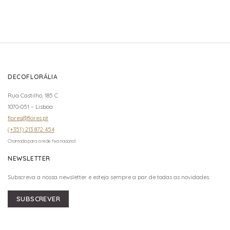
DECOFLORÁLIA
Rua Castilho, 185 C
1070-051 – Lisboa
flores@flores.pt
(+351) 213 872 454
Chamada para a rede fixa nacional
NEWSLETTER
Subscreva a nossa newsletter e esteja sempre a par de todas as novidades.
SUBSCREVER