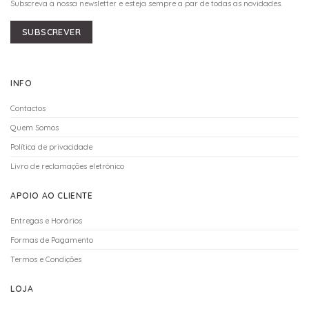
Subscreva a nossa newsletter e esteja sempre a par de todas as novidades.
SUBSCREVER
INFO
Contactos
Quem Somos
Política de privacidade
Livro de reclamações eletrónico
APOIO AO CLIENTE
Entregas e Horários
Formas de Pagamento
Termos e Condições
LOJA