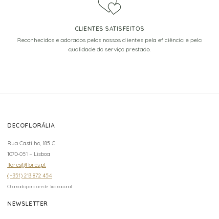
CLIENTES SATISFEITOS
Reconhecidos e adorados pelos nossos clientes pela eficiência e pela
qualidade do serviço prestado.
DECOFLORÁLIA
Rua Castilho, 185 C
1070-051 – Lisboa
flores@flores.pt
(+351) 213 872 454
Chamada para a rede fixa nacional
NEWSLETTER