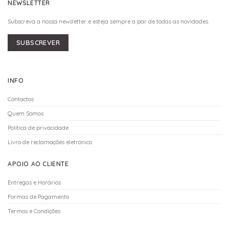
NEWSLETTER
Subscreva a nossa newsletter e esteja sempre a par de todas as novidades.
SUBSCREVER
INFO
Contactos
Quem Somos
Política de privacidade
Livro de reclamações eletrónico
APOIO AO CLIENTE
Entregas e Horários
Formas de Pagamento
Termos e Condições