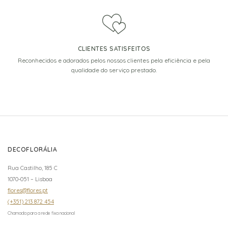
CLIENTES SATISFEITOS
Reconhecidos e adorados pelos nossos clientes pela eficiência e pela
qualidade do serviço prestado.
DECOFLORÁLIA
Rua Castilho, 185 C
1070-051 – Lisboa
flores@flores.pt
(+351) 213 872 454
Chamada para a rede fixa nacional