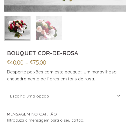
BOUQUET COR-DE-ROSA
Price
40.00
–
75.00
€
€
range:
Desperte paixões com este bouquet. Um maravilhoso
€40.00
enquadramento de flores em tons de rosa.
through
€75.00
MENSAGEM NO CARTÃO
Introduza a mensagem para o seu cartão.