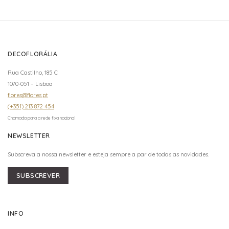
DECOFLORÁLIA
Rua Castilho, 185 C
1070-051 – Lisboa
flores@flores.pt
(+351) 213 872 454
Chamada para a rede fixa nacional
NEWSLETTER
Subscreva a nossa newsletter e esteja sempre a par de todas as novidades.
SUBSCREVER
INFO