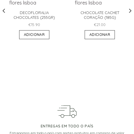
DECOFLORALIA
CHOCOLATE CACHET
CHOCOLATES (255GR)
CORAÇÃO (185G)
€
15.90
€
21.00
ADICIONAR
ADICIONAR
ENTREGAS EM TODO O PAÍS
Entregamos em todo o país com portes gratuitos em compras de valor