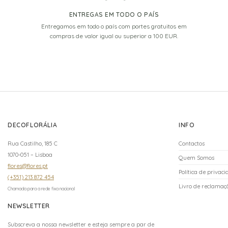
ENTREGAS EM TODO O PAÍS
Entregamos em todo o país com portes gratuitos em
compras de valor igual ou superior a 100 EUR.
DECOFLORÁLIA
INFO
Rua Castilho, 185 C
Contactos
1070-051 – Lisboa
Quem Somos
flores@flores.pt
Política de privac
(+351) 213 872 454
Livro de reclamaçõ
Chamada para a rede fixa nacional
NEWSLETTER
Subscreva a nossa newsletter e esteja sempre a par de