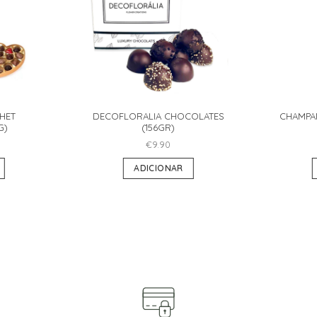
HET
DECOFLORALIA CHOCOLATES
CHAMPA
G)
(156GR)
€
9.90
ADICIONAR