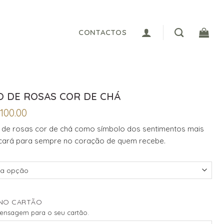
CONTACTOS
 DE ROSAS COR DE CHÁ
Price
100.00
range:
de rosas cor de chá como símbolo dos sentimentos mais
€70.00
icará para sempre no coração de quem recebe.
through
€100.00
NO CARTÃO
mensagem para o seu cartão.