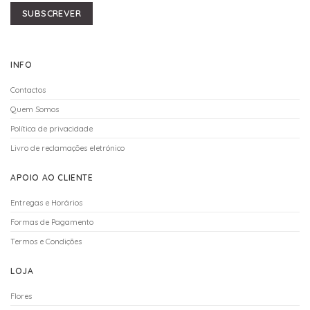
SUBSCREVER
INFO
Contactos
Quem Somos
Política de privacidade
Livro de reclamações eletrónico
APOIO AO CLIENTE
Entregas e Horários
Formas de Pagamento
Termos e Condições
LOJA
Flores