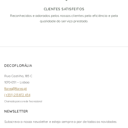
CLIENTES SATISFEITOS
Reconhecidos e adorados pelos nossos clientes pela eficiência e pela
qualidade do serviço prestado.
DECOFLORÁLIA
Rua Castilho, 185 C
1070-051 – Lisboa
flores@flores.pt
(+351) 213 872 454
Chamada para a rede fixa nacional
NEWSLETTER
Subscreva a nossa newsletter e esteja sempre a par de todas as novidades.