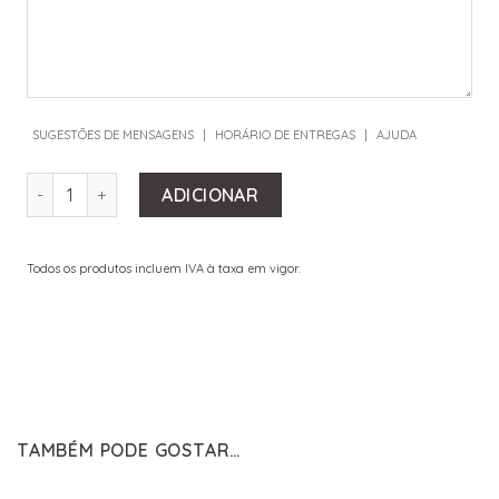
SUGESTÕES DE MENSAGENS
|
HORÁRIO DE ENTREGAS
|
AJUDA
QUANTIDADE DE POTE DE ROSAS COR-DE-ROSA
ADICIONAR
Todos os produtos incluem IVA à taxa em vigor.
TAMBÉM PODE GOSTAR…