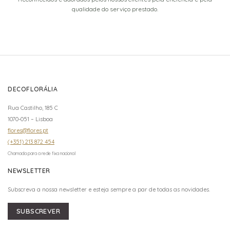
qualidade do serviço prestado.
DECOFLORÁLIA
Rua Castilho, 185 C
1070-051 – Lisboa
flores@flores.pt
(+351) 213 872 454
Chamada para a rede fixa nacional
NEWSLETTER
Subscreva a nossa newsletter e esteja sempre a par de todas as novidades.
SUBSCREVER