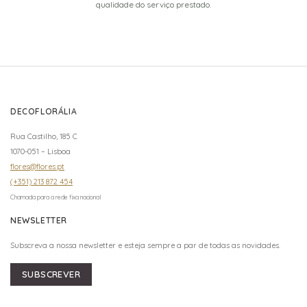
qualidade do serviço prestado.
DECOFLORÁLIA
Rua Castilho, 185 C
1070-051 – Lisboa
flores@flores.pt
(+351) 213 872 454
Chamada para a rede fixa nacional
NEWSLETTER
Subscreva a nossa newsletter e esteja sempre a par de todas as novidades.
SUBSCREVER