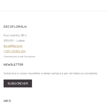
DECOFLORÁLIA
Rua Castilho, 185 C
1070-051 – Lisboa
flores@flores.pt
(+351) 213 872 454
Chamada para a rede fixa nacional
NEWSLETTER
Subscreva a nossa newsletter e esteja sempre a par de todas as novidades.
SUBSCREVER
INFO