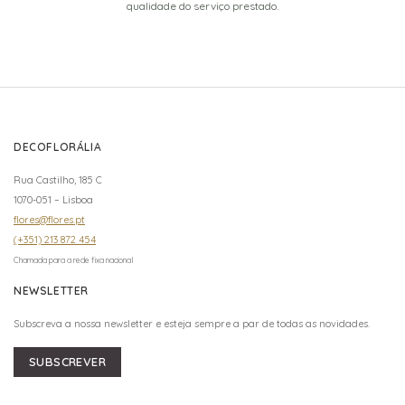
qualidade do serviço prestado.
DECOFLORÁLIA
Rua Castilho, 185 C
1070-051 – Lisboa
flores@flores.pt
(+351) 213 872 454
Chamada para a rede fixa nacional
NEWSLETTER
Subscreva a nossa newsletter e esteja sempre a par de todas as novidades.
SUBSCREVER