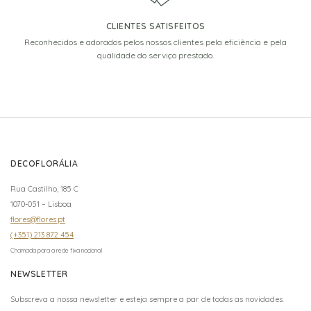
CLIENTES SATISFEITOS
Reconhecidos e adorados pelos nossos clientes pela eficiência e pela
qualidade do serviço prestado.
DECOFLORÁLIA
Rua Castilho, 185 C
1070-051 – Lisboa
flores@flores.pt
(+351) 213 872 454
Chamada para a rede fixa nacional
NEWSLETTER
Subscreva a nossa newsletter e esteja sempre a par de todas as novidades.