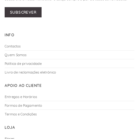
SUBSCREVER
INFO
Contactos
Quem Somos
Política de privacidade
Livro de reclamações eletrónico
APOIO AO CLIENTE
Entregas e Horários
Formas de Pagamento
Termos e Condições
LOJA
Flores