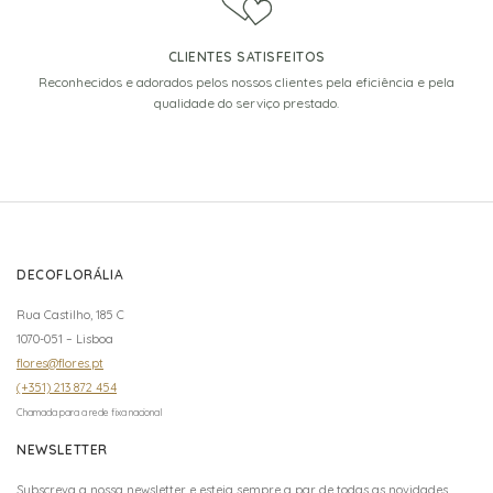
CLIENTES SATISFEITOS
Reconhecidos e adorados pelos nossos clientes pela eficiência e pela
qualidade do serviço prestado.
DECOFLORÁLIA
Rua Castilho, 185 C
1070-051 – Lisboa
flores@flores.pt
(+351) 213 872 454
Chamada para a rede fixa nacional
NEWSLETTER
Subscreva a nossa newsletter e esteja sempre a par de todas as novidades.