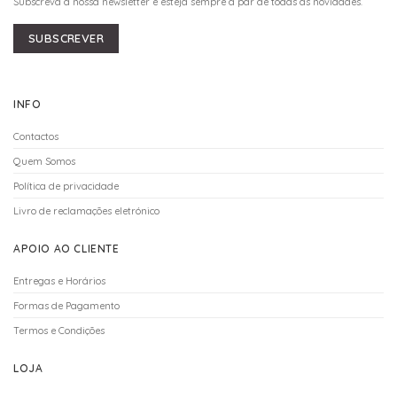
Subscreva a nossa newsletter e esteja sempre a par de todas as novidades.
SUBSCREVER
INFO
Contactos
Quem Somos
Política de privacidade
Livro de reclamações eletrónico
APOIO AO CLIENTE
Entregas e Horários
Formas de Pagamento
Termos e Condições
LOJA