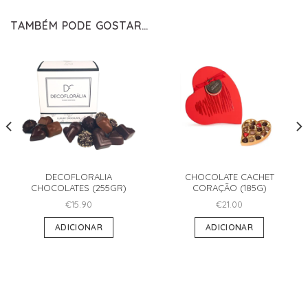
TAMBÉM PODE GOSTAR…
DECOFLORALIA
CHOCOLATE CACHET
CHOCOLATES (255GR)
CORAÇÃO (185G)
€
15.90
€
21.00
ADICIONAR
ADICIONAR