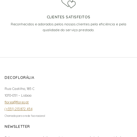
CLIENTES SATISFEITOS
Reconhecidos e adorados pelos nossos clientes pela eficiência e pela
qualidade do serviço prestado.
DECOFLORÁLIA
Rua Castilho, 185 C
1070-051 – Lisboa
flores@flores.pt
(+351) 213 872 454
Chamada para a rede fixa nacional
NEWSLETTER