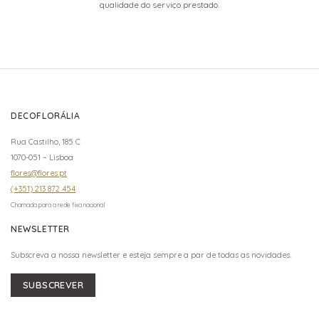
qualidade do serviço prestado.
DECOFLORÁLIA
Rua Castilho, 185 C
1070-051 – Lisboa
flores@flores.pt
(+351) 213 872 454
Chamada para a rede fixa nacional
NEWSLETTER
Subscreva a nossa newsletter e esteja sempre a par de todas as novidades.
SUBSCREVER